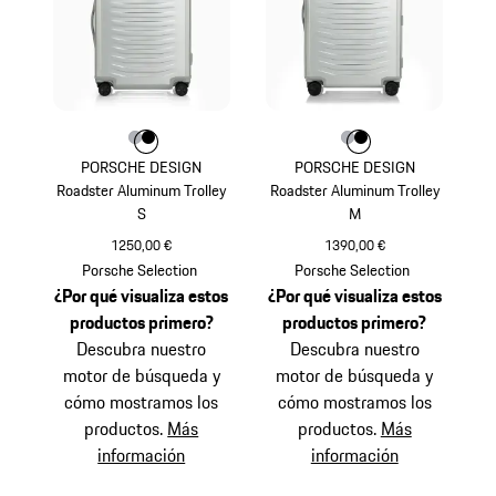
Color
Color
Color
Plata
Negro
Color
Color
Color
Plata
Negro
PORSCHE DESIGN
PORSCHE DESIGN
Roadster Aluminum Trolley
Roadster Aluminum Trolley
S
M
1250,00 €
1390,00 €
Plata
Plata
Porsche Selection
Porsche Selection
¿Por qué visualiza estos
¿Por qué visualiza estos
productos primero?
productos primero?
Descubra nuestro
Descubra nuestro
motor de búsqueda y
motor de búsqueda y
cómo mostramos los
cómo mostramos los
productos.
Más
productos.
Más
información
información