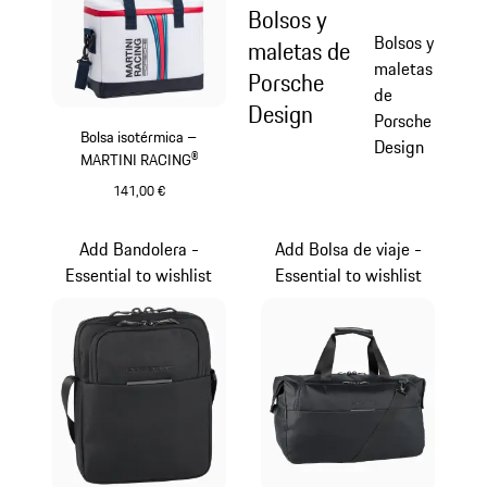
Bolsos y
Bolsos y
maletas de
maletas
Porsche
de
Design
Porsche
Bolsa isotérmica –
Design
MARTINI RACING®
141,00 €
Multicolor
Add Bandolera -
Add Bolsa de viaje -
Essential to wishlist
Essential to wishlist