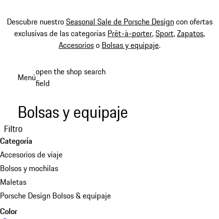
Descubre nuestro
Seasonal Sale de Porsche Design
con ofertas
exclusivas de las categorías
Prêt-à-porter
,
Sport
,
Zapatos
,
Accesorios
o
Bolsas y equipaje
.
Ir
open the shop search
Menú
al
field
My sh
contenido
principal
Bolsas y equipaje
Filtro
Categoría
Accesorios de viaje
Bolsos y mochilas
Maletas
Porsche Design Bolsos & equipaje
Color