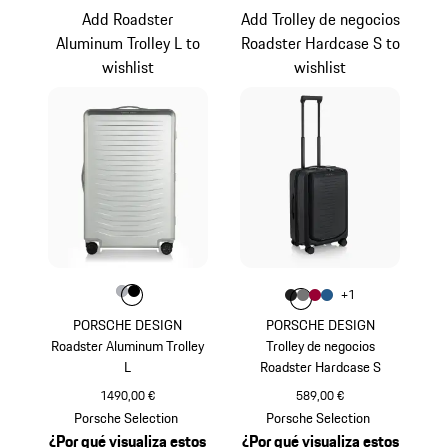
Add Roadster
Add Trolley de negocios
Aluminum Trolley L to
Roadster Hardcase S to
wishlist
wishlist
Color
Color
Color
Plata
Negro
Color
+
1
Color
Color
Color
Negro Mate
Color
Gris Nardo
Rojo Carmín
Azul Mate
PORSCHE DESIGN
PORSCHE DESIGN
Roadster Aluminum Trolley
Trolley de negocios
L
Roadster Hardcase S
1490,00 €
589,00 €
Plata
Negro Mate
Porsche Selection
Porsche Selection
¿Por qué visualiza estos
¿Por qué visualiza estos