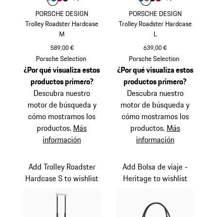
Color
Color
Color
Gris Claro
Color
Azul Mate
Rojo Carmín
Negro Mate
Color
Color
Color
Azul Mate
Color
Gris Nardo
Negro Mate
Rojo Carmín
PORSCHE DESIGN
PORSCHE DESIGN
Trolley Roadster Hardcase
Trolley Roadster Hardcase
M
L
589,00 €
639,00 €
Gris Claro
Azul Mate
Porsche Selection
Porsche Selection
¿Por qué visualiza estos
¿Por qué visualiza estos
productos primero?
productos primero?
Descubra nuestro
Descubra nuestro
motor de búsqueda y
motor de búsqueda y
cómo mostramos los
cómo mostramos los
productos.
Más
productos.
Más
información
información
Add Trolley Roadster
Add Bolsa de viaje -
Hardcase S to wishlist
Heritage to wishlist