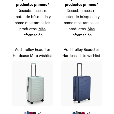
productos primero?
productos primero?
Descubra nuestro
Descubra nuestro
motor de búsqueda y
motor de búsqueda y
cómo mostramos los
cómo mostramos los
productos.
Más
productos.
Más
información
información
Add Trolley Roadster
Add Trolley Roadster
Hardcase M to wishlist
Hardcase L to wishlist
Color
Color
+
1
+
1