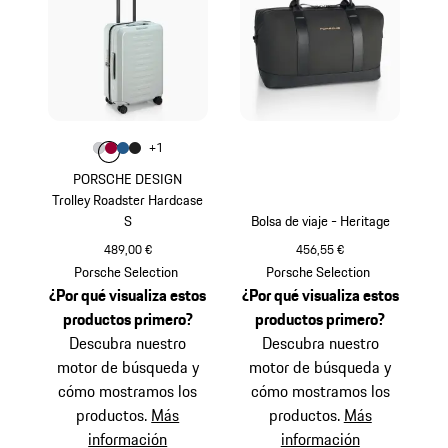
Color
+
1
Color
Color
Color
Gris Claro
Color
Rojo Carmín
Azul Mate
Negro Mate
PORSCHE DESIGN
Trolley Roadster Hardcase
S
Bolsa de viaje - Heritage
489,00 €
456,55 €
Gris Claro
Negro
Porsche Selection
Porsche Selection
¿Por qué visualiza estos
¿Por qué visualiza estos
productos primero?
productos primero?
Descubra nuestro
Descubra nuestro
motor de búsqueda y
motor de búsqueda y
cómo mostramos los
cómo mostramos los
productos.
Más
productos.
Más
información
información