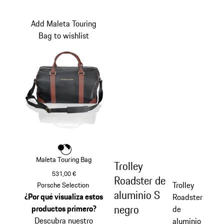
Add Maleta Touring
Bag to wishlist
Color
Color
Color
Negro
Blanco
Maleta Touring Bag
Trolley
531,00 €
Roadster de
Negro
Trolley
Porsche Selection
aluminio S
¿Por qué visualiza estos
Roadster
negro
productos primero?
de
Descubra nuestro
aluminio