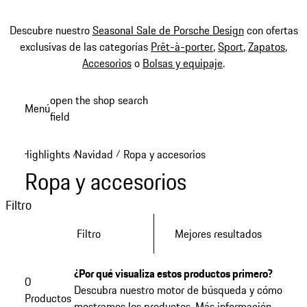
Descubre nuestro
Seasonal Sale de Porsche Design
con ofertas
exclusivas de las categorías
Prêt-à-porter
,
Sport
,
Zapatos
,
Accesorios
o
Bolsas y equipaje
.
Ir
open the shop search
Menú
al
field
My sh
contenido
principal
Highlights
Navidad
Ropa y accesorios
/
/
Ropa y accesorios
Filtro
Filtro
Mejores resultados
¿Por qué visualiza estos productos primero?
0
Descubra nuestro motor de búsqueda y cómo
Productos
mostramos los productos.
Más información