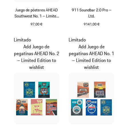
Juego de pósteres AHEAD
911 Soundbar 2.0 Pro –
Southwest No. 1 – Limited
Ltd.
Edition
97,00 €
9141,00 €
Multicolor
Negro
Limitado
Limitado
Add Juego de
Add Juego de
pegatinas AHEAD No. 2
pegatinas AHEAD No. 1
– Limited Edition to
– Limited Edition to
wishlist
wishlist