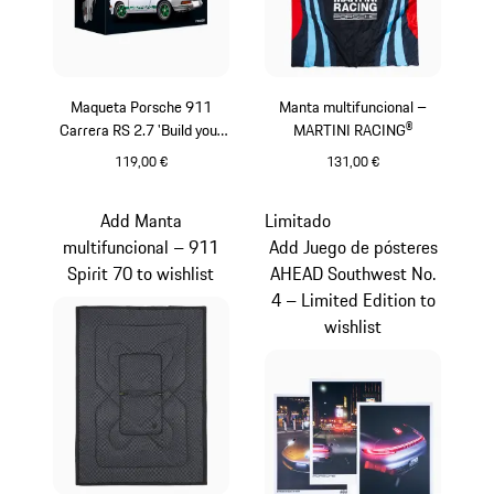
Maqueta Porsche 911
Manta multifuncional –
Carrera RS 2.7 'Build your
MARTINI RACING®
Legend'
119,00 €
131,00 €
Multicolor
Azul Oscuro
Add Manta
Limitado
multifuncional – 911
Add Juego de pósteres
Spirit 70 to wishlist
AHEAD Southwest No.
4 – Limited Edition to
wishlist