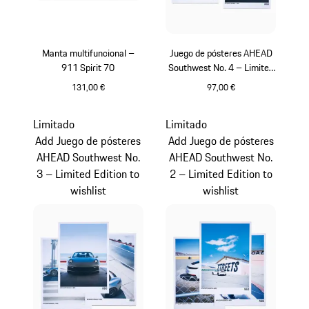
Manta multifuncional –
Juego de pósteres AHEAD
911 Spirit 70
Southwest No. 4 – Limited
Edition
131,00 €
97,00 €
Verde Olive
Multicolor
Limitado
Limitado
Add Juego de pósteres
Add Juego de pósteres
AHEAD Southwest No.
AHEAD Southwest No.
3 – Limited Edition to
2 – Limited Edition to
wishlist
wishlist