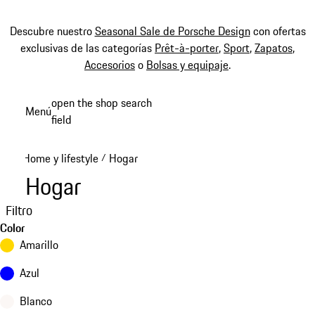
Descubre nuestro
Seasonal Sale de Porsche Design
con ofertas
exclusivas de las categorías
Prêt-à-porter
,
Sport
,
Zapatos
,
Accesorios
o
Bolsas y equipaje
.
Ir
open the shop search
Menú
al
field
My sh
contenido
principal
Home y lifestyle
Hogar
/
Hogar
Filtro
Color
Amarillo
Azul
Blanco