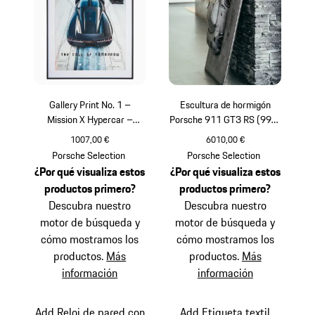
Gallery Print No. 1 –
Escultura de hormigón
Mission X Hypercar –
Porsche 911 GT3 RS (992)
Limited Edition
- Limited Edition
1007,00 €
6010,00 €
Multicolor
Gris
Porsche Selection
Porsche Selection
¿Por qué visualiza estos
¿Por qué visualiza estos
productos primero?
productos primero?
Descubra nuestro
Descubra nuestro
motor de búsqueda y
motor de búsqueda y
cómo mostramos los
cómo mostramos los
productos.
Más
productos.
Más
información
información
Add Reloj de pared con
Add Etiqueta textil