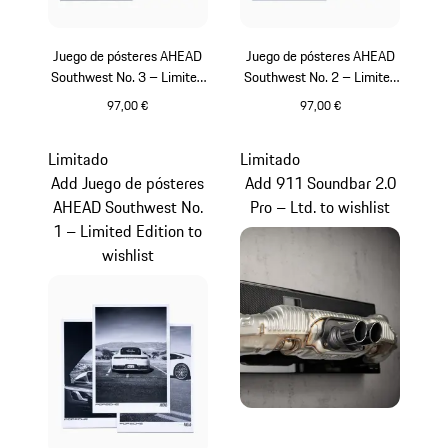
Juego de pósteres AHEAD
Juego de pósteres AHEAD
Southwest No. 3 – Limited
Southwest No. 2 – Limited
Edition
Edition
97,00 €
97,00 €
Multicolor
Multicolor
Limitado
Limitado
Add Juego de pósteres
Add 911 Soundbar 2.0
AHEAD Southwest No.
Pro – Ltd. to wishlist
1 – Limited Edition to
wishlist