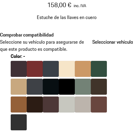
158,00 €
inc. IVA
Estuche de las llaves en cuero
Comprobar compatibilidad
Seleccione su vehículo para asegurarse de
Seleccionar vehículo
Seleccionar vehículo
que este producto es compatible.
Color
:
-
omitir
variantes
Color
Mora
Color
Rojo Bordeaux
Color
Azul Grafito
Color
Crema
Color
Beige Luxor
Color
Verde Isla
(Color)
Color
Beige Mojave
Color
Gris Pizarra
Color
Negro Basalto
Color
Negro
Color
Verde Agave
Color
Marrón Silla
Color
Marrón Cohiba
Color
Marrón Meranti
Color
Rojo Marsala
Color
Crayón
Color
Beige Caliza
Color
Marrón Trufa