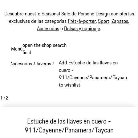
Descubre nuestro
Seasonal Sale de Porsche Design
con ofertas
exclusivas de las categorías
Prêt-à-porter
,
Sport
,
Zapatos
,
Accesorios
o
Bolsas y equipaje
.
Ir
open the shop search
Menú
al
field
My sh
contenido
Add Estuche de las llaves en
Accesorios
Llaveros
/
/
principal
cuero -
911/Cayenne/Panamera/Taycan
to wishlist
1
/
2
Estuche de las llaves en cuero -
911/Cayenne/Panamera/Taycan