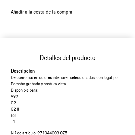
Color
Gris Ágata
volver
Añadir a la cesta de la compra
a
variantes
(Color)
Detalles del producto
Descripción
De cuero liso en colores interiores seleccionados, con logotipo
Porsche grabado y costura vista.
Disponible para:
992
G2
G2 II
E3
J1
N.º de artículo:
971044003 OZ5