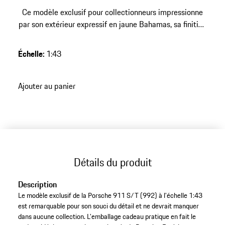
Ce modèle exclusif pour collectionneurs impressionne
par son extérieur expressif en jaune Bahamas, sa finition
DieCast de haute qualité et une édition limitée de 1000
pièces – un point fort frappant pour toute collection
Échelle
:
1:43
Porsche exigeante.
Ajouter au panier
Détails du produit
Description
Le modèle exclusif de la Porsche 911 S/T (992) à l'échelle 1:43
est remarquable pour son souci du détail et ne devrait manquer
dans aucune collection. L'emballage cadeau pratique en fait le