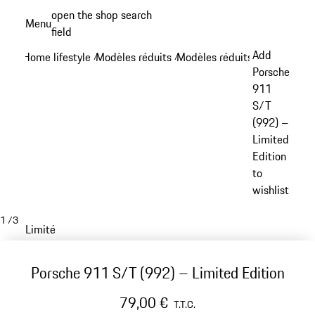
Aller
open the shop search
Menu
au
field
My sh
contenu
Add
Home lifestyle
Modèles réduits
Modèles réduits 911
/
/
/
principal
Porsche
911
S/T
(992) –
Limited
Edition
to
wishlist
1
/
3
Limité
Porsche 911 S/T (992) – Limited Edition
79,00 €
T.T.C.