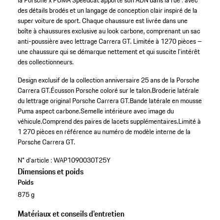
la Porsche x PUMA Speedcat apporte son ADN dans la rue : avec
des détails brodés et un langage de conception clair inspiré de la
super voiture de sport. Chaque chaussure est livrée dans une
boîte à chaussures exclusive au look carbone, comprenant un sac
anti-poussière avec lettrage Carrera GT. Limitée à 1270 pièces –
une chaussure qui se démarque nettement et qui suscite l'intérêt
des collectionneurs.
Design exclusif de la collection anniversaire 25 ans de la Porsche
Carrera GT.
Écusson Porsche coloré sur le talon.
Broderie latérale
du lettrage original Porsche Carrera GT.
Bande latérale en mousse
Puma aspect carbone.
Semelle intérieure avec image du
véhicule.
Comprend des paires de lacets supplémentaires.
Limité à
1 270 pièces en référence au numéro de modèle interne de la
Porsche Carrera GT.
N° d'article :
WAP1090030T25Y
Dimensions et poids
Poids
875 g
Matériaux et conseils d'entretien