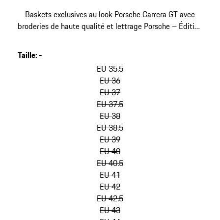
Baskets exclusives au look Porsche Carrera GT avec
broderies de haute qualité et lettrage Porsche – Édition
limitée.
Taille
:
-
sauter
les
EU 35.5
variantes
EU 36
(Taille)
EU 37
EU 37.5
EU 38
EU 38.5
EU 39
EU 40
EU 40.5
EU 41
EU 42
EU 42.5
EU 43