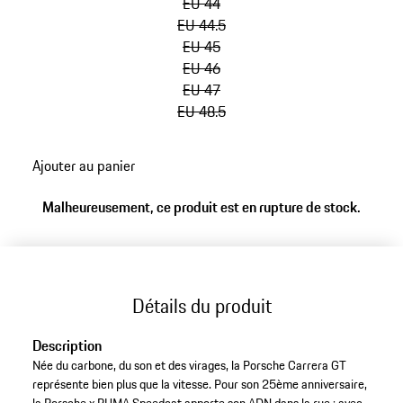
EU 44
EU 44.5
EU 45
EU 46
EU 47
EU 48.5
retour
Ajouter au panier
aux
variantes
Malheureusement, ce produit est en rupture de stock.
(Taille)
Détails du produit
Description
Née du carbone, du son et des virages, la Porsche Carrera GT
représente bien plus que la vitesse. Pour son 25ème anniversaire,