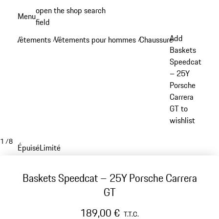
Aller
open the shop search
Menu
au
field
My sh
contenu
Add
Vêtements
Vêtements pour hommes
Chaussures
/
/
/
principal
Baskets
Speedcat
– 25Y
Porsche
Carrera
GT to
wishlist
1
/
8
Épuisé
Limité
Baskets Speedcat – 25Y Porsche Carrera
GT
189,00 €
T.T.C.