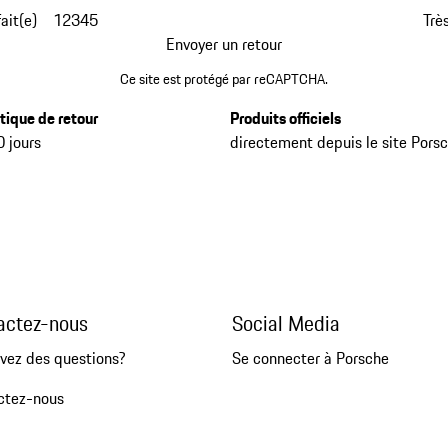
fait(e)
1
2
3
4
5
Très
Envoyer un retour
Ce site est protégé par reCAPTCHA.
itique de retour
Produits officiels
0 jours
directement depuis le site Pors
actez-nous
Social Media
vez des questions?
Se connecter à Porsche
ctez-nous