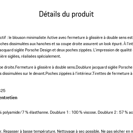
Détails du produit
ctif : le blouson minimaliste Active avec fermeture à glissière à double sens e
ches dissimulées aux hanches et sa coupe droite assurent un look épuré. À l’inté
jacquard siglée Porsche Design et deux poches zippées. L’impression de qualité
sière siglées, réalisées spécialement.
e droite.
Fermeture à glissière à double sens.
Doublure jacquard siglée Porsche D
 dissimulées sur le devant.
Poches zippées à l’intérieur.
Tirettes de fermeture à g
425
entretien
% polyamide/7 % élasthanne. Doublure 1 : 100 % viscose. Doublure 2 : 57 % a
ir. Repasser à basse température. Nettoyage à sec possible. Ne pas sécher en 