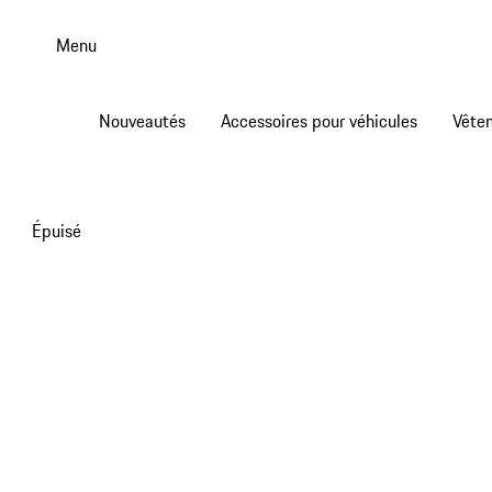
Aller
au
Menu
contenu
principal
Nouveautés
Accessoires pour véhicules
Vête
Épuisé