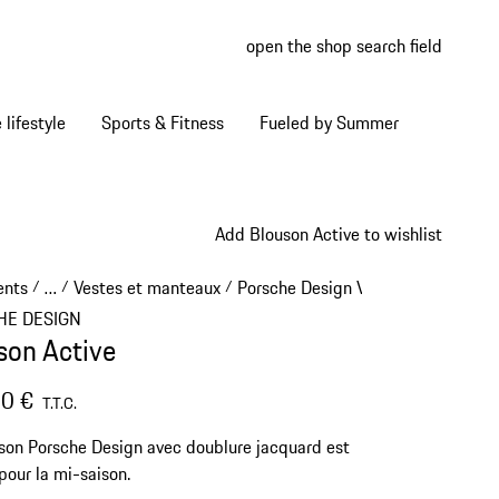
open the shop search field
My wish
My shop
Home lifestyle
Sports & Fitness
Fueled by Summer
Add Blouson Active to wishlist
ents
…
Vestes et manteaux
Porsche Design Vestes & manteau
/
/
/
Reveal collapsed breadcrumb items
HE DESIGN
son Active
0 €
T.T.C.
son Porsche Design avec doublure jacquard est
 pour la mi-saison.