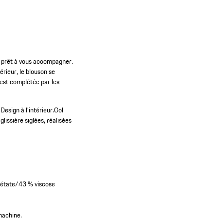
st prêt à vous accompagner.
rieur, le blouson se
 est complétée par les
esign à l’intérieur.
Col
lissière siglées, réalisées
cétate/43 % viscose
machine.