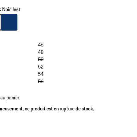
r
:
Noir Jeet
r
Couleur
Noir Jeet
blue depth
46
48
50
52
54
56
 au panier
reusement, ce produit est en rupture de stock.