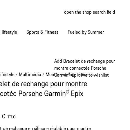
open the shop search field
My wish
My shop
Home lifestyle
Sports & Fitness
Fueled by Summer
Add Bracelet de rechange pour
montre connectée Porsche
ifestyle
Multimédia
Montres connectées et accessoires
/
/
/
Garmin® Epix Pro to wishlist
elet de rechange pour montre
ectée Porsche Garmin® Epix
 €
T.T.C.
t de rechange en silicone réglable pour montre