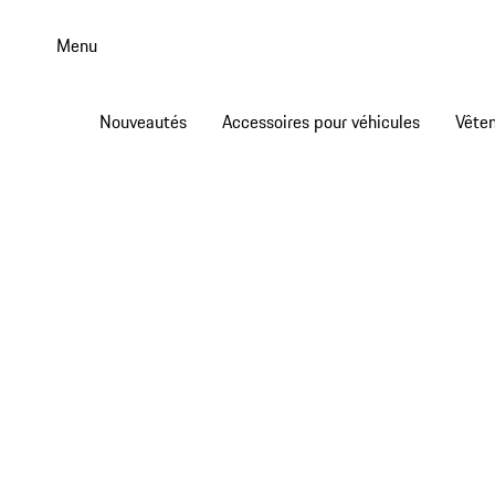
Aller
au
Menu
contenu
principal
Nouveautés
Accessoires pour véhicules
Vête