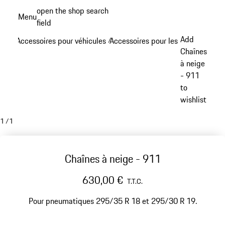
Aller
open the shop search
Menu
au
field
My sh
contenu
Add
Accessoires pour véhicules
Accessoires pour les roues
/
/
principal
Chaînes
à neige
- 911
to
wishlist
1
/
1
Chaînes à neige - 911
630,00 €
T.T.C.
Pour pneumatiques 295/35 R 18 et 295/30 R 19.