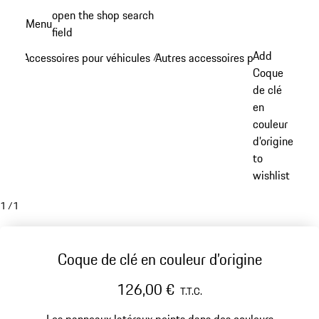
Aller
open the shop search
Menu
au
field
My sh
contenu
Add
Accessoires pour véhicules
Autres accessoires pour véhicule
/
/
principal
Coque
de clé
en
couleur
d’origine
to
wishlist
1
/
1
Coque de clé en couleur d’origine
126,00 €
T.T.C.