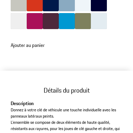
Couleur
Couleur
Blanc
Couleur
Rubis Etoile Neo
Couleur
Améthyste métallisé
Couleur
Bleu Miami
Couleur
Vert Aventurine Métal
Argent Rhodi
retour
Ajouter au panier
aux
variantes
(Couleur)
Détails du produit
Description
Donnez à votre clé de véhicule une touche individuelle avec les
panneaux latéraux peints.
L’ensemble se compose de deux éléments de haute qualité,
résistants aux rayures, pour les joues de clé gauche et droite, qui