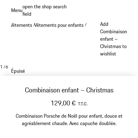
Aller
open the shop search
Menu
au
field
My sh
contenu
Add
Vêtements
Vêtements pour enfants
/
/
principal
Combinaison
enfant –
Christmas to
wishlist
1
/
6
Épuisé
Combinaison enfant – Christmas
129,00 €
T.T.C.
Combinaison Porsche de Noël pour enfant, douce et
agréablement chaude. Avec capuche doublée.