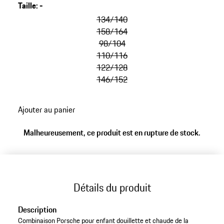
Taille
:
-
134/140
158/164
98/104
110/116
122/128
146/152
Ajouter au panier
Malheureusement, ce produit est en rupture de stock.
Détails du produit
Description
Combinaison Porsche pour enfant douillette et chaude de la