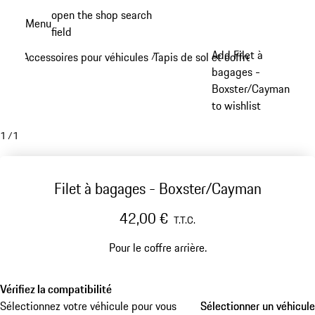
Aller
open the shop search
Menu
au
field
My sh
contenu
Add Filet à
Accessoires pour véhicules
Tapis de sol et coffre à bagages
/
/
principal
bagages -
Boxster/Cayman
to wishlist
1
/
1
Filet à bagages - Boxster/Cayman
42,00 €
T.T.C.
Pour le coffre arrière.
Vérifiez la compatibilité
Sélectionnez votre véhicule pour vous
Sélectionner un véhicule
Sélectionner un véhicule