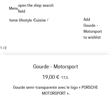
Aller
open the shop search
Menu
au
field
My sh
contenu
Add
Home lifestyle
Cuisine
/
/
principal
Gourde -
Motorsport
to wishlist
1
/
2
Gourde - Motorsport
19,00 €
T.T.C.
Gourde semi-transparente avec le logo « PORSCHE
MOTORSPORT ».