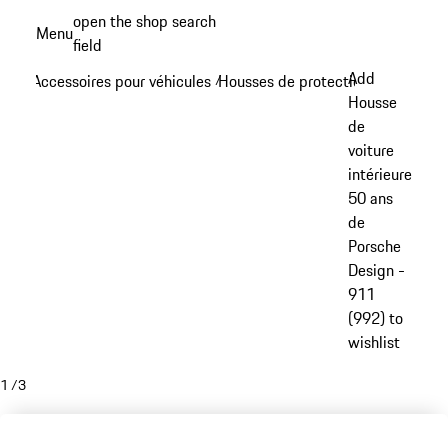
Aller
open the shop search
Menu
au
field
My sh
contenu
Add
Accessoires pour véhicules
Housses de protection
/
/
principal
Housse
de
voiture
intérieure
50 ans
de
Porsche
Design -
911
(992) to
wishlist
1
/
3