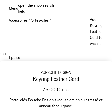
Aller
open the shop search
Menu
au
field
My sh
contenu
Add
Accessoires
Portes-clés
/
/
principal
Keyring
Leather
Cord to
wishlist
1
/
1
Épuisé
PORSCHE DESIGN
Keyring Leather Cord
75,00 €
T.T.C.
Porte-clés Porsche Design avec lanière en cuir tressé et
anneau fendu gravé.