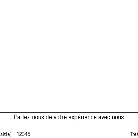
Parlez-nous de votre expérience avec nous
fait(e)
1
2
3
4
5
Très