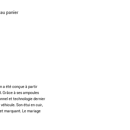
 au panier
on a été conçue à partir
63. Grâce à ses ampoules
onnel et technologie dernier
véhicule. Son étui en cuir,
ffet marquant. Le mariage