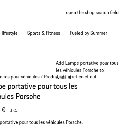
open the shop search field
My wish
My shop
Home lifestyle
Sports & Fitness
Fueled by Summer
Add Lampe portative pour tous
les véhicules Porsche to
oires pour véhicules
Produits d’entretien et outils
/
/
wishlist
e portative pour tous les
cules Porsche
 €
T.T.C.
ortative pour tous les véhicules Porsche.