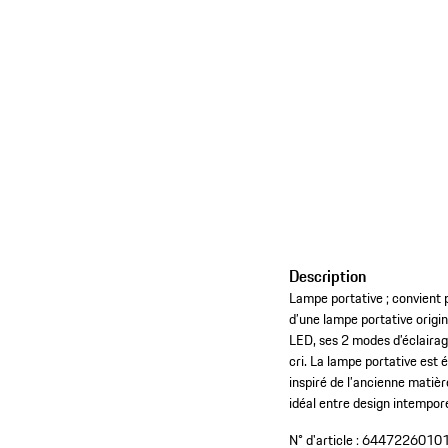
Description
Lampe portative ; convient p
d’une lampe portative origi
LED, ses 2 modes d’éclairage
cri. La lampe portative est
inspiré de l’ancienne matiè
idéal entre design intempore
N° d'article :
6447226010