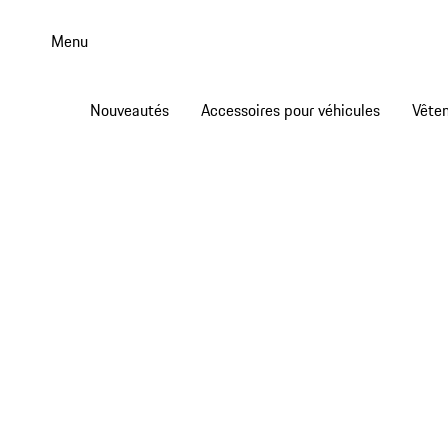
Aller
au
Menu
contenu
principal
Nouveautés
Accessoires pour véhicules
Vête