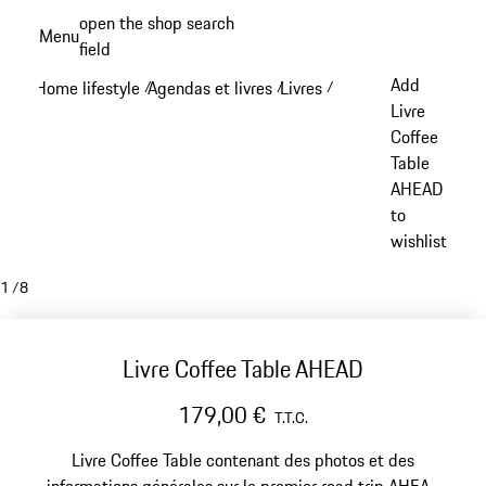
Aller
open the shop search
Menu
au
field
My sh
contenu
Add
Home lifestyle
Agendas et livres
Livres
/
/
/
principal
Livre
Coffee
Table
AHEAD
to
wishlist
1
/
8
Livre Coffee Table AHEAD
179,00 €
T.T.C.
Livre Coffee Table contenant des photos et des