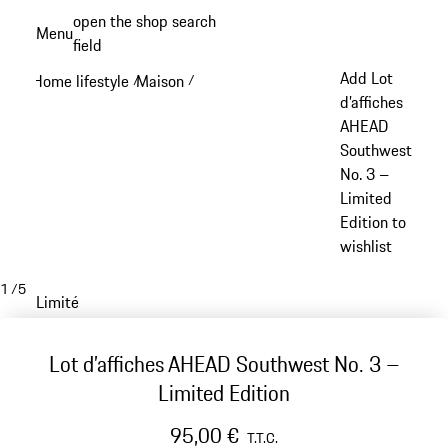
Aller
open the shop search
Menu
au
field
My sh
contenu
Add Lot
Home lifestyle
Maison
/
/
principal
d’affiches
AHEAD
Southwest
No. 3 –
Limited
Edition to
wishlist
1
/
5
Limité
Lot d’affiches AHEAD Southwest No. 3 –
Limited Edition
95,00 €
T.T.C.