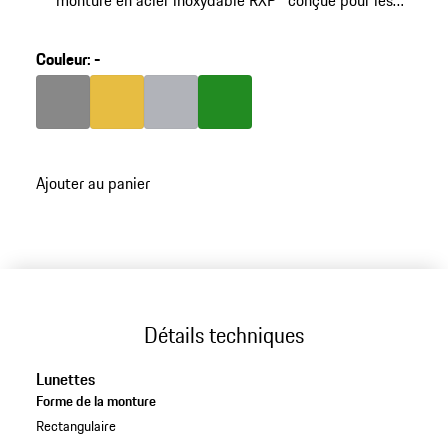
monture en acier inoxydable RXP® conçue pour les
verres progressifs avec technologie VISION DRIVE™.
Référencee: P'8994.
Couleur
:
-
Couleur
Couleur
Gris Foncé
Couleur
Or
Couleur
Argent
Vert
Ajouter au panier
Détails techniques
Lunettes
Forme de la monture
Rectangulaire