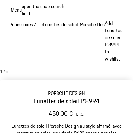
Aller
open the shop search
Menu
au
field
My sh
contenu
Add
Accessoires
…
Lunettes de soleil
Porsche Design lunettes de
/
/
/
principal
Reveal collapsed breadcrumb items
Lunettes
de soleil
P’8994
to
wishlist
1
/
5
PORSCHE DESIGN
Lunettes de soleil P’8994
450,00 €
T.T.C.
Lunettes de soleil Porsche Design au style affirmé, avec