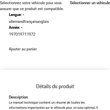
Sélectionnez votre véhicule pour vous
Sélectionner un véhicule
Sélectionner un véhicule
assurer que ce produit est compatible.
Langue
:
-
allemand
français
anglais
Année
:
-
1970
1971
1972
Ajouter au panier
Détails du produit
Description
Le manuel technique contient un résumé de toutes les
informations importantes sur le véhicule pour un suivi optimal. Il