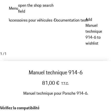
Aller
open the shop search
Menu
au
field
My sh
contenu
Add
Accessoires pour véhicules
Documentation technique
/
/
principal
Manuel
technique
914-6 to
wishlist
1
/
1
Manuel technique 914-6
81,00 €
T.T.C.
Manuel technique pour Porsche 914-6.
Vérifiez la compatibilité