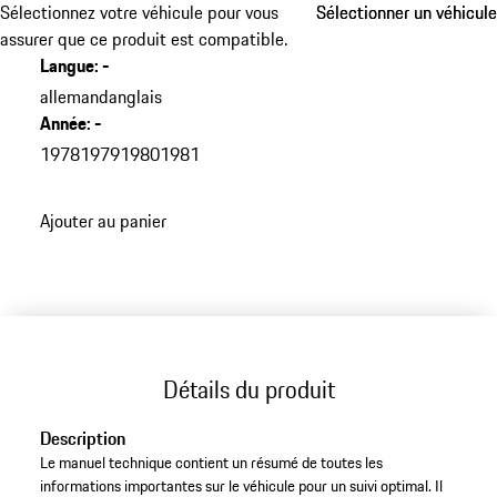
Sélectionnez votre véhicule pour vous
Sélectionner un véhicule
Sélectionner un véhicule
assurer que ce produit est compatible.
Langue
:
-
allemand
anglais
Année
:
-
1978
1979
1980
1981
Ajouter au panier
Détails du produit
Description
Le manuel technique contient un résumé de toutes les
informations importantes sur le véhicule pour un suivi optimal. Il