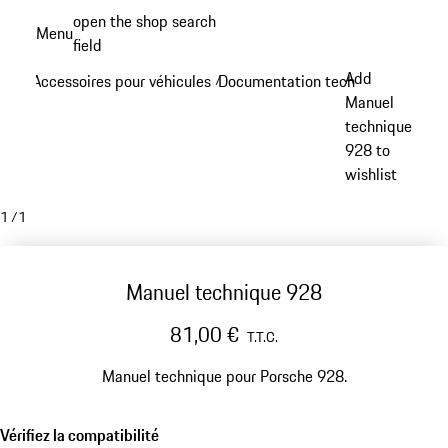
Aller
open the shop search
Menu
au
field
My sh
contenu
Add
Accessoires pour véhicules
Documentation technique
/
/
principal
Manuel
technique
928 to
wishlist
1
/
1
Manuel technique 928
81,00 €
T.T.C.
Manuel technique pour Porsche 928.
Vérifiez la compatibilité