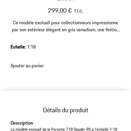
299,00 €
T.T.C.
Ce modèle exclusif pour collectionneurs impressionne
par son extérieur élégant en gris vanadium, une finition
résine de haute qualité et une édition limitée de 718
pièces – un point fort élégant pour toute collection
Échelle
:
1:18
Porsche exigeante.
Ajouter au panier
Détails du produit
Description
Le modèle exclusif de la Porsche 718 Spyder RS à l'échelle 1:18