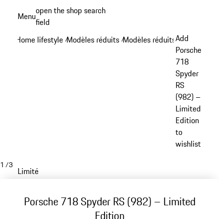
Aller
open the shop search
Menu
au
field
My sh
contenu
Add
Home lifestyle
Modèles réduits
Modèles réduits 718
/
/
/
principal
Porsche
718
Spyder
RS
(982) –
Limited
Edition
to
wishlist
1
/
3
Limité
Porsche 718 Spyder RS (982) – Limited
Edition