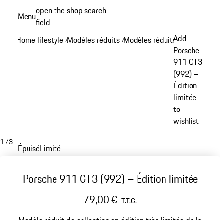
Aller
open the shop search
Menu
au
field
My sh
contenu
Add
Home lifestyle
Modèles réduits
Modèles réduits 911
/
/
/
principal
Porsche
911 GT3
(992) –
Édition
limitée
to
wishlist
1
/
3
Épuisé
Limité
Porsche 911 GT3 (992) – Édition limitée
79,00 €
T.T.C.