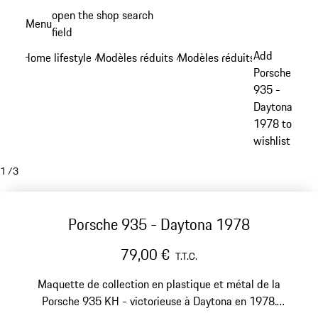
Aller
open the shop search
Menu
au
field
My sh
contenu
Add
Home lifestyle
Modèles réduits
Modèles réduits - Modèles hi
/
/
principal
Porsche
935 -
Daytona
1978 to
wishlist
1
/
3
Porsche 935 - Daytona 1978
79,00 €
T.T.C.
Maquette de collection en plastique et métal de la
Porsche 935 KH - victorieuse à Daytona en 1978.