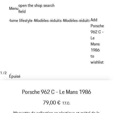
Aller
open the shop search
Menu
au
field
My sh
contenu
Add
Home lifestyle
Modèles réduits
Modèles réduits - Modèles hi
/
/
principal
Porsche
962 C -
Le
Mans
1986
to
wishlist
1
/
2
Épuisé
Porsche 962 C - Le Mans 1986
79,00 €
T.T.C.