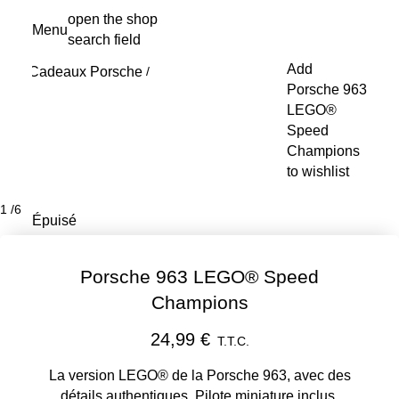
Aller
open the shop
Menu
au
search field
My s
contenu
Add
Cadeaux Porsche
principal
/
Porsche 963
LEGO®
Speed
Champions
to wishlist
1
/
6
Épuisé
Porsche 963 LEGO® Speed
Champions
24,99 €
T.T.C.
La version LEGO® de la Porsche 963, avec des
détails authentiques. Pilote miniature inclus.