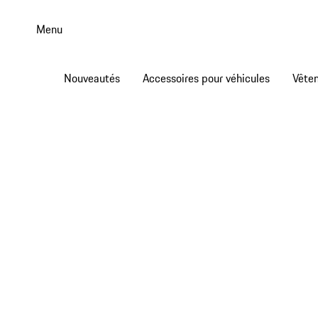
Aller
au
Menu
contenu
principal
Nouveautés
Accessoires pour véhicules
Vête