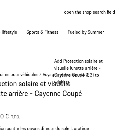
open the shop search field
My wish
My shop
Home lifestyle
Sports & Fitness
Fueled by Summer
Add Protection solaire et
visuelle lunette arrière -
oires pour véhicules
Voyages et transports
/
/
Cayenne Coupé (E3) to
ction solaire et visuelle
wishlist
tte arrière - Cayenne Coupé
0 €
T.T.C.
ion contre les rayons directs du soleil, protège