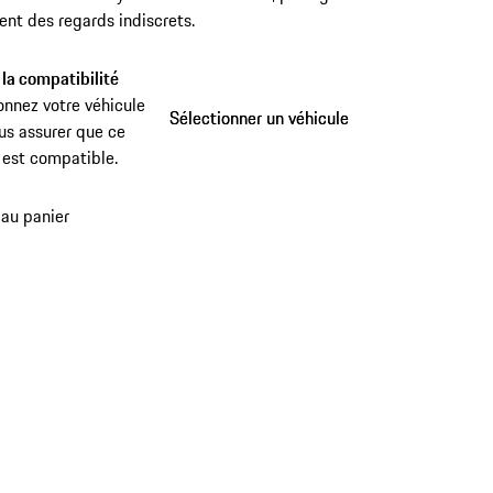
nt des regards indiscrets.
 la compatibilité
onnez votre véhicule
Sélectionner un véhicule
Sélectionner un véhicule
us assurer que ce
 est compatible.
 au panier