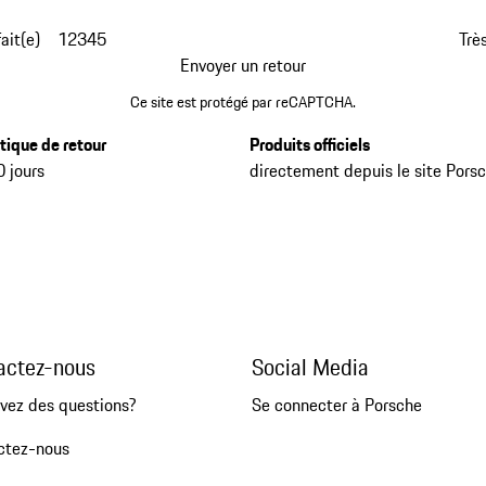
fait(e)
1
2
3
4
5
Très
Envoyer un retour
Ce site est protégé par reCAPTCHA.
itique de retour
Produits officiels
0 jours
directement depuis le site Pors
actez-nous
Social Media
vez des questions?
Se connecter à Porsche
ctez-nous