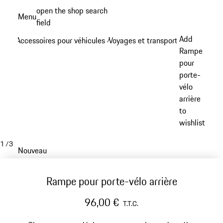
Aller
open the shop search
Menu
au
field
My sh
contenu
Add
Accessoires pour véhicules
Voyages et transports
/
/
principal
Rampe
pour
porte-
vélo
arrière
to
wishlist
1
/
3
Nouveau
Rampe pour porte-vélo arrière
96,00 €
T.T.C.