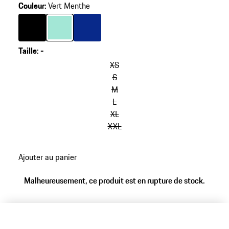
Couleur
:
Vert Menthe
Couleur
Couleur
Noir
Couleur
Vert Menthe
Bleu
Taille
:
-
XS
S
M
L
XL
XXL
Ajouter au panier
Malheureusement, ce produit est en rupture de stock.