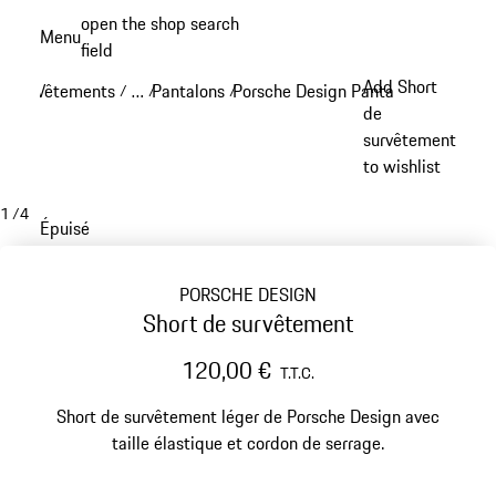
Aller
open the shop search
Menu
au
field
My sh
contenu
Add Short
Vêtements
…
Pantalons
Porsche Design Pantalons
/
/
/
/
principal
Reveal collapsed breadcrumb items
de
survêtement
to wishlist
1
/
4
Épuisé
PORSCHE DESIGN
Short de survêtement
120,00 €
T.T.C.
Short de survêtement léger de Porsche Design avec
taille élastique et cordon de serrage.