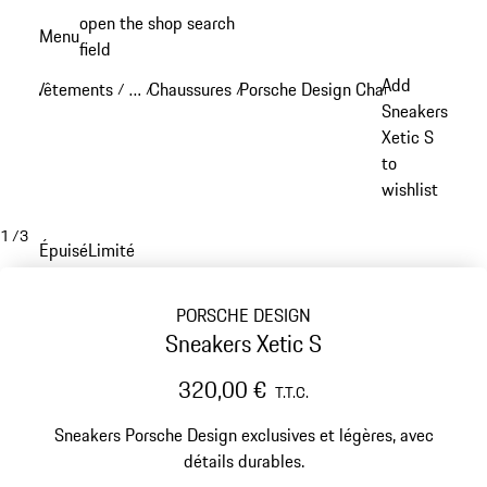
Aller
open the shop search
Menu
au
field
My sh
contenu
Add
Vêtements
…
Chaussures
Porsche Design Chaussures
/
/
/
/
principal
Reveal collapsed breadcrumb items
Sneakers
Xetic S
to
wishlist
1
/
3
Épuisé
Limité
PORSCHE DESIGN
Sneakers Xetic S
320,00 €
T.T.C.
Sneakers Porsche Design exclusives et légères, avec
détails durables.