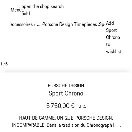
Aller
open the shop search
Menu
au
field
My sh
contenu
Add
Accessoires
…
Porsche Design Timepieces
Sport Chrono
/
/
/
/
principal
Reveal collapsed breadcrumb items
Sport
Chrono
to
wishlist
1
/
5
PORSCHE DESIGN
Sport Chrono
5 750,00 €
T.T.C.
HAUT DE GAMME. UNIQUE. PORSCHE DESIGN,
INCOMPARABLE. Dans la tradition du Chronograph I, la