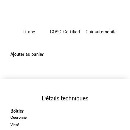
collection Sport Chrono apporte la touche minimaliste
de son design au poignet du porteur. En la couleur
Noire, ce garde-temps se démarque non seulement par
son style minimaliste élégant, mais aussi par son boîtier
en titane de haute qualité extrêmement résistant. La
Titane
COSC-Certified
Cuir automobile
version chronographe est dotée du calibre Porsche
Design WERK 01.100 avec fonction chronomètre.
Ajouter au panier
Détails techniques
Boîtier
Couronne
Vissé