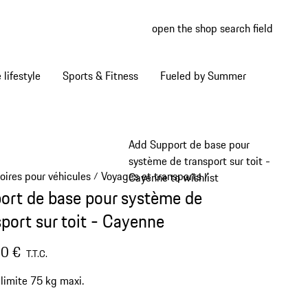
open the shop search field
My wish
My shop
Home lifestyle
Sports & Fitness
Fueled by Summer
Add Support de base pour
système de transport sur toit -
oires pour véhicules
Voyages et transports
/
/
Cayenne to wishlist
ort de base pour système de
sport sur toit - Cayenne
0 €
T.T.C.
limite 75 kg maxi.