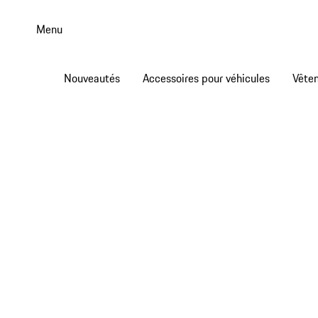
Aller
au
Menu
contenu
principal
Nouveautés
Accessoires pour véhicules
Vête