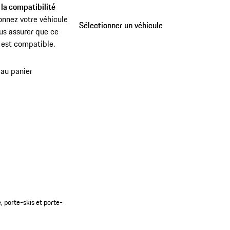
 la compatibilité
onnez votre véhicule
Sélectionner un véhicule
Sélectionner un véhicule
us assurer que ce
 est compatible.
 au panier
, porte-skis et porte-