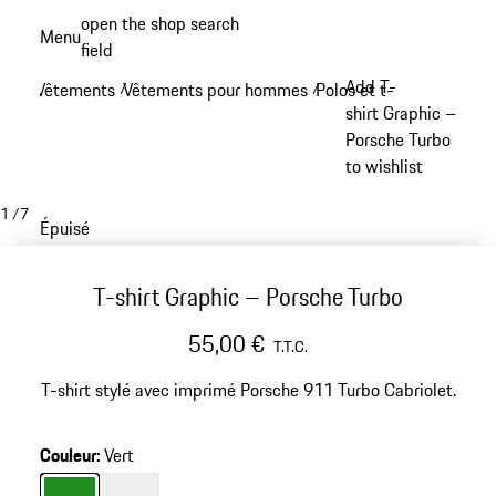
Aller
open the shop search
Menu
au
field
My sh
contenu
Add T-
Vêtements
Vêtements pour hommes
Polos et t-shirts
/
/
/
principal
shirt Graphic –
Porsche Turbo
to wishlist
1
/
7
Épuisé
T-shirt Graphic – Porsche Turbo
55,00 €
T.T.C.
T-shirt stylé avec imprimé Porsche 911 Turbo Cabriolet.
Couleur
:
Vert
Couleur
Couleur
Vert
Blanc