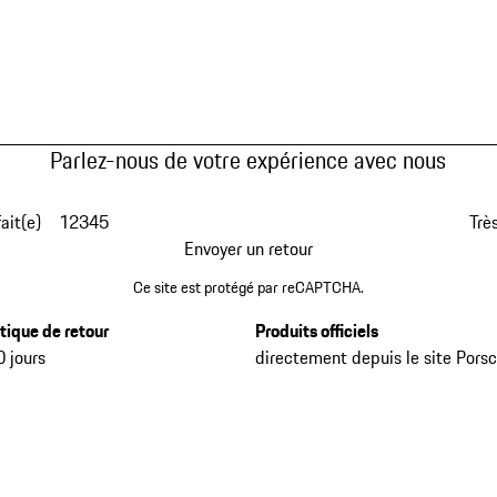
Parlez-nous de votre expérience avec nous
fait(e)
1
2
3
4
5
Très
Envoyer un retour
Ce site est protégé par reCAPTCHA.
itique de retour
Produits officiels
0 jours
directement depuis le site Pors