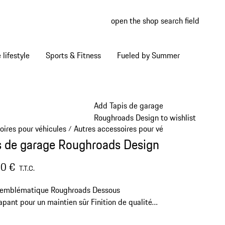
open the shop search field
My wish
My shop
Home lifestyle
Sports & Fitness
Fueled by Summer
Add Tapis de garage
Roughroads Design to wishlist
oires pour véhicules
Autres accessoires pour véhicule
/
/
s de garage Roughroads Design
0 €
T.T.C.
 emblématique Roughroads
Dessous
apant pour un maintien sûr
Finition de qualité
anse en nubuck
Dimensions : 67 x 140 cm