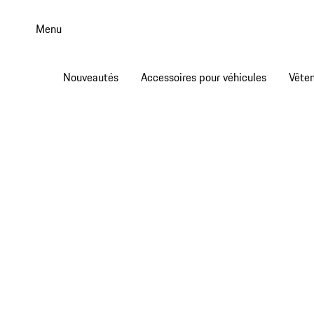
Aller
au
Menu
contenu
principal
Nouveautés
Accessoires pour véhicules
Vête