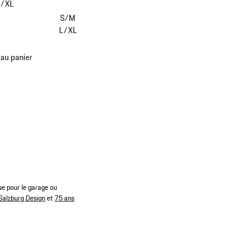
L/XL
S/M
L/XL
 au panier
ue pour le garage ou
Salzburg Design
et
75 ans