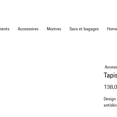
ments
Accessoires
Montres
Sacs et bagages
Access
Tapi
138,0
Design
antidér
avec g