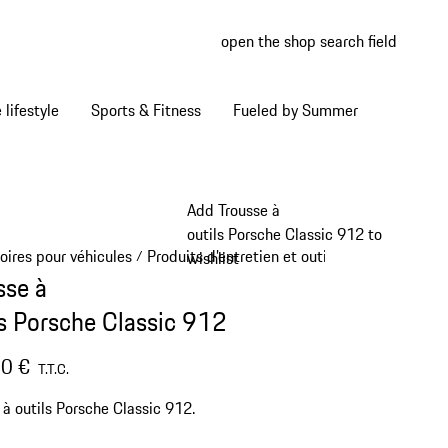
open the shop search field
My wish
My shop
Home lifestyle
Sports & Fitness
Fueled by Summer
Add Trousse à
outils Porsche Classic 912 to
oires pour véhicules
Produits d’entretien et outils
/
/
wishlist
sse à
ls Porsche Classic 912
0 €
T.T.C.
 à outils Porsche Classic 912.