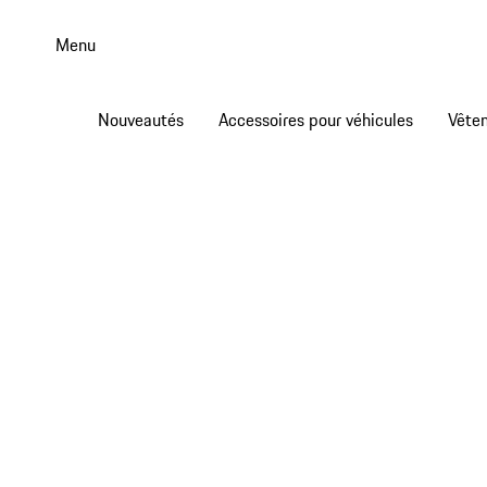
Aller
au
Menu
contenu
principal
Nouveautés
Accessoires pour véhicules
Vête