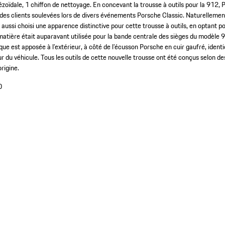
ézoïdale, 1 chiffon de nettoyage. En concevant la trousse à outils pour la 912,
s clients soulevées lors de divers événements Porsche Classic. Naturellement
aussi choisi une apparence distinctive pour cette trousse à outils, en optant p
matière était auparavant utilisée pour la bande centrale des sièges du modèle 9
ue est apposée à l’extérieur, à côté de l’écusson Porsche en cuir gaufré, identiq
r du véhicule. Tous les outils de cette nouvelle trousse ont été conçus selon de
rigine.
0