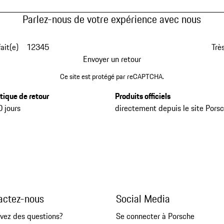
Parlez-nous de votre expérience avec nous
fait(e)
1
2
3
4
5
Très
Envoyer un retour
Ce site est protégé par reCAPTCHA.
itique de retour
Produits officiels
0 jours
directement depuis le site Pors
actez-nous
Social Media
vez des questions?
Se connecter à Porsche