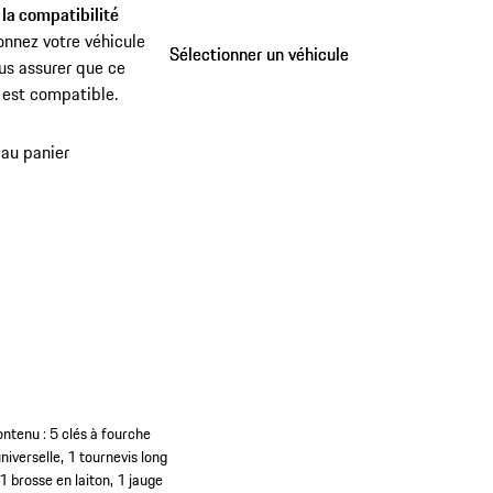
 la compatibilité
onnez votre véhicule
Sélectionner un véhicule
Sélectionner un véhicule
us assurer que ce
 est compatible.
 au panier
ntenu : 5 clés à fourche
iverselle, 1 tournevis long
1 brosse en laiton, 1 jauge