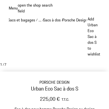
Aller
open the shop search
Menu
au
field
My sh
contenu
Add
Sacs et bagages
…
Sacs à dos
Porsche Design sacs à dos
/
/
/
/
principal
Reveal collapsed breadcrumb items
Urban
Eco
Sac à
dos S
to
wishlist
1
/
7
PORSCHE DESIGN
Urban Eco Sac à dos S
225,00 €
T.T.C.