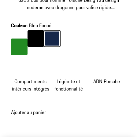
Sac à dos pour homme Porsche Design au design
moderne avec dragonne pour valise rigide.
Compartiment pour ordinateur portable 13 pouces et
poches à glissières fonctionnelles. Avec housse de pluie.
Couleur
:
Bleu Foncé
Couleur
Couleur
Noir
Bleu Foncé
Couleur
Vert
Compartiments
Légèreté et
ADN Porsche
intérieurs intégrés
fonctionnalité
Ajouter au panier