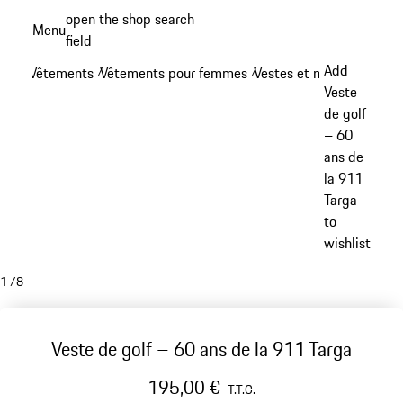
Aller
open the shop search
Menu
au
field
My sh
contenu
Add
Vêtements
Vêtements pour femmes
Vestes et manteaux - f
/
/
principal
Veste
de golf
– 60
ans de
la 911
Targa
to
wishlist
1
/
8
Veste de golf – 60 ans de la 911 Targa
195,00 €
T.T.C.