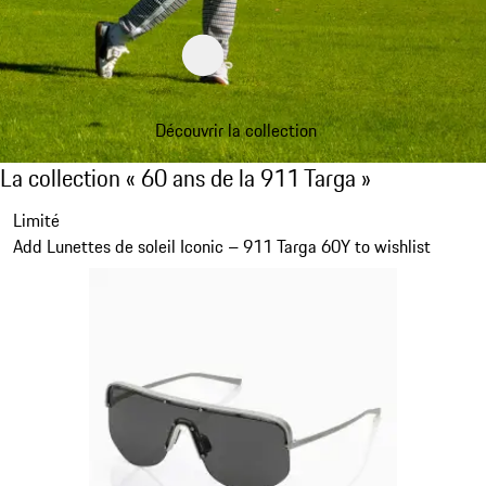
Découvrir la collection
La collection « 60 ans de la 911 Targa »
La collection « 60 ans de la 911 Targa »
Diapositive 1 sur 20
Limité
Add Lunettes de soleil Iconic – 911 Targa 60Y to wishlist