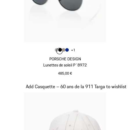
Couleur
+
1
Couleur
Couleur
Couleur
Couleur
Gris
Noir
Palladium Métallisé
Bleu
PORSCHE DESIGN
Lunettes de soleil P´8972
485,00 €
Gris
Diapositive 3 sur 20
Add Casquette – 60 ans de la 911 Targa to wishlist