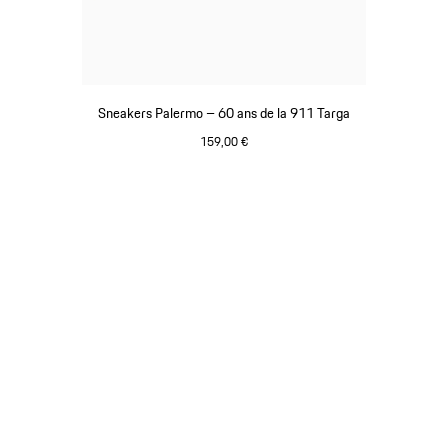
Sneakers Palermo – 60 ans de la 911 Targa
159,00 €
Blanc
Revenir
au
début
de
la
galerie
de
produits