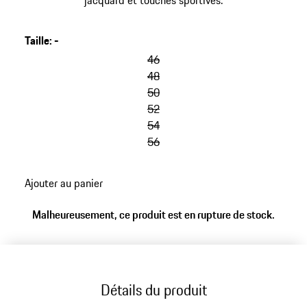
jacquard et touches sportives.
Taille
:
-
46
48
50
52
54
56
Ajouter au panier
Malheureusement, ce produit est en rupture de stock.
Détails du produit