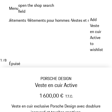
Aller
open the shop search
Menu
au
field
My sh
contenu
Add
Vêtements
Vêtements pour hommes
Vestes et manteaux
/
/
/
principal
Veste
en cuir
Active
to
wishlist
1
/
8
Épuisé
PORSCHE DESIGN
Veste en cuir Active
1 600,00 €
T.T.C.
Veste en cuir exclusive Porsche Design avec doublure