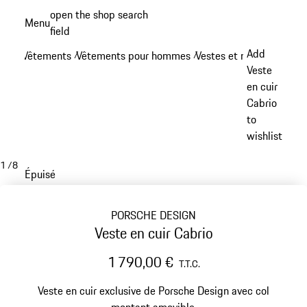
Aller
open the shop search
Menu
au
field
My sh
contenu
Add
Vêtements
Vêtements pour hommes
Vestes et manteaux
/
/
/
principal
Veste
en cuir
Cabrio
to
wishlist
1
/
8
Épuisé
PORSCHE DESIGN
Veste en cuir Cabrio
1 790,00 €
T.T.C.
Veste en cuir exclusive de Porsche Design avec col