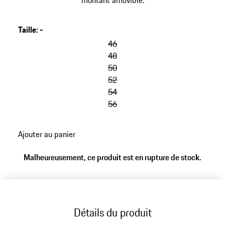
montant amovible.
Taille
:
-
46
48
50
52
54
56
Ajouter au panier
Malheureusement, ce produit est en rupture de stock.
Détails du produit