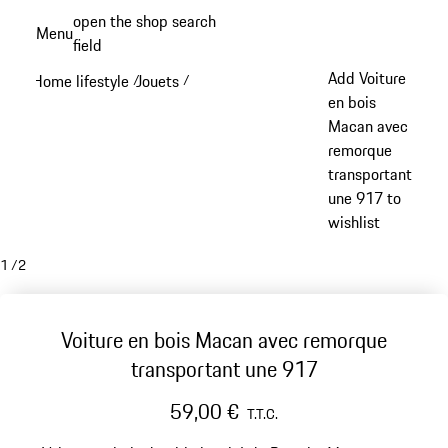
Aller
open the shop search
Menu
au
field
My sh
contenu
Add Voiture
Home lifestyle
Jouets
/
/
principal
en bois
Macan avec
remorque
transportant
une 917 to
wishlist
1
/
2
Voiture en bois Macan avec remorque
transportant une 917
59,00 €
T.T.C.