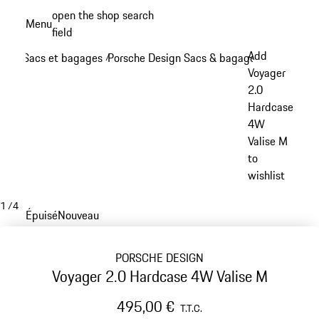
Aller
open the shop search
Menu
au
field
My sh
contenu
Add
Sacs et bagages
Porsche Design Sacs & bagages
/
/
principal
Voyager
2.0
Hardcase
4W
Valise M
to
wishlist
1
/
4
Épuisé
Nouveau
PORSCHE DESIGN
Voyager 2.0 Hardcase 4W Valise M
495,00 €
T.T.C.