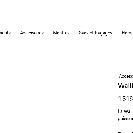
ments
Accessoires
Montres
Sacs et bagages
Access
Wall
1 518
La Wall
puissan
recharg