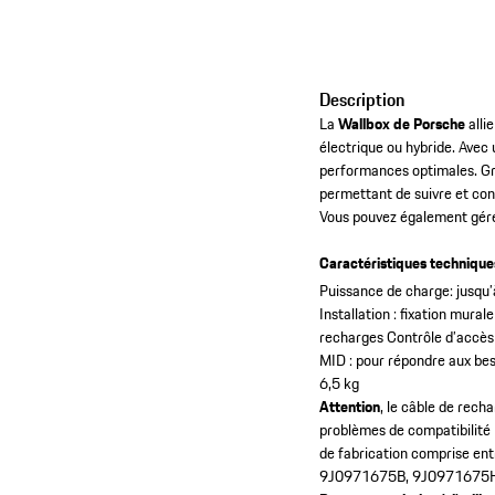
Description
La
Wallbox de Porsche
alli
électrique ou hybride. Avec
performances optimales. Grâ
permettant de suivre et con
Vous pouvez également gérer 
Caractéristiques techniques
Puissance de charge: jusqu
Installation : fixation mura
recharges
Contrôle d’accès 
MID : pour répondre aux bes
6,5 kg
Attention
, le câble de rech
problèmes de compatibilité
de fabrication comprise
9J0971675B, 9J0971675H