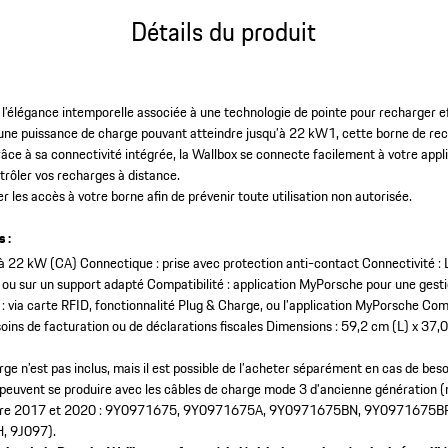
Détails du produit
e l’élégance intemporelle associée à une technologie de pointe pour recharger 
 une puissance de charge pouvant atteindre jusqu’à 22 kW1, cette borne de re
ce à sa connectivité intégrée, la Wallbox se connecte facilement à votre app
trôler vos recharges à distance.
les accès à votre borne afin de prévenir toute utilisation non autorisée.
 :
’à 22 kW (CA)
Connectique : prise avec protection anti-contact
Connectivité : 
le ou sur un support adapté
Compatibilité : application MyPorsche pour une gesti
: via carte RFID, fonctionnalité Plug & Charge, ou l’application MyPorsche
Comp
oins de facturation ou de déclarations fiscales
Dimensions : 59,2 cm (L) x 37,0
arge n’est pas inclus, mais il est possible de l’acheter séparément en cas de beso
 peuvent se produire avec les câbles de charge mode 3 d’ancienne génération 
 entre 2017 et 2020 : 9Y0971675, 9Y0971675A, 9Y0971675BN, 9Y0971675B
, 9J097).