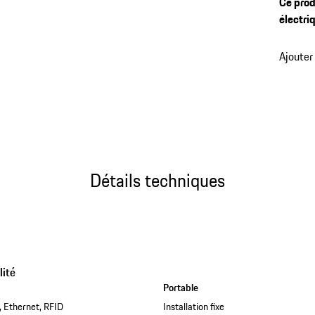
Ce prod
Porsche
électri
Porsche
distanc
de votr
Ajouter
Détails techniques
lité
Portable
, Ethernet, RFID
Installation fixe