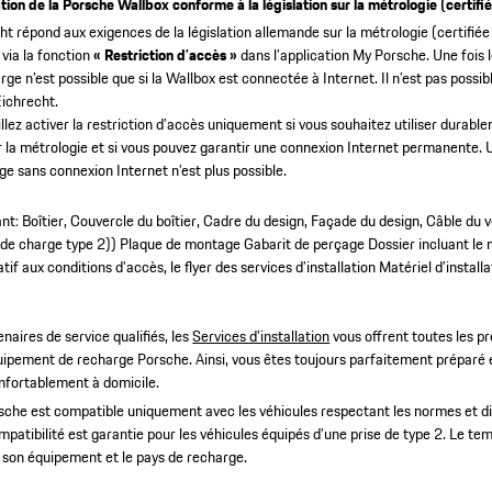
ation de la Porsche Wallbox conforme à la législation sur la métrologie (certif
t répond aux exigences de la législation allemande sur la métrologie (certifiée
 via la fonction
« Restriction d’accès »
dans l’application My Porsche.
Une fois 
rge n’est possible que si la Wallbox est connectée à Internet.
Il n’est pas possi
Eichrecht.
llez activer la restriction d’accès uniquement si vous souhaitez utiliser durab
r la métrologie et si vous pouvez garantir une connexion Internet permanente. U
ge sans connexion Internet n’est plus possible.
: Boîtier, Couvercle du boîtier, Cadre du design, Façade du design, Câble du vé
 de charge type 2))
Plaque de montage
Gabarit de perçage
Dossier incluant le 
latif aux conditions d’accès, le flyer des services d’installation
Matériel d’install
enaires de service qualifiés, les
Services d'installation
vous offrent toutes les pr
uipement de recharge Porsche. Ainsi, vous êtes toujours parfaitement préparé et
nfortablement à domicile.
che est compatible uniquement avec les véhicules respectant les normes et dir
mpatibilité est garantie pour les véhicules équipés d’une prise de type 2. Le te
, son équipement et le pays de recharge.