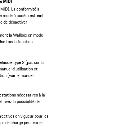
iée MID)
 MID).
La conformité à
le mode à accès restreint
ble de désactiver
lement la Wallbox en mode
ne fois la fonction
hicule type 2 (pas sur la
manuel d’utilisation et
ation (voir le manuel
estations nécessaires à la
 avez la possibilité de
ectives en vigueur pour les
mps de charge peut varier