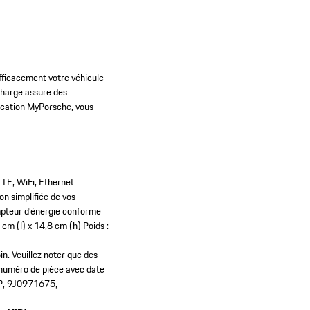
efficacement votre véhicule
charge assure des
lication MyPorsche, vous
LTE, WiFi, Ethernet
on simplifiée de vos
teur d’énergie conforme
 cm (l) x 14,8 cm (h)
Poids :
in. Veuillez noter que des
(numéro de pièce avec date
P, 9J0971675,