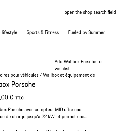
open the shop search field
My wish
My shop
Home lifestyle
Sports & Fitness
Fueled by Summer
Add Wallbox Porsche to
wishlist
oires pour véhicules
Wallbox et équipement de recharge
/
/
box Porsche
,00 €
T.T.C.
box Porsche avec compteur MID offre une
ce de charge jusqu'à 22 kW, et permet une
e complète de votre véhicule électrique
1