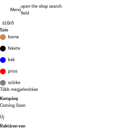
Ugrás
open the shop search
Menü
a
field
My sh
fő
szűrő
tartalomra
Szín
barna
fekete
kék
piros
szürke
Több megjelenítése
Kampány
Coming Soon
Új
Raktáron van