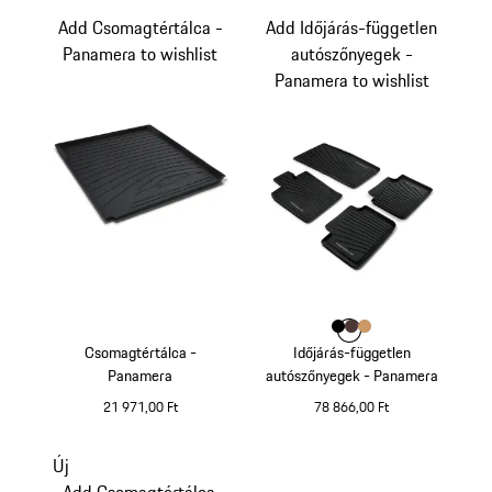
Add Csomagtértálca -
Add Időjárás-független
Panamera to wishlist
autószőnyegek -
Panamera to wishlist
Szín
Szín
Szín
Szín
fekete
marsala
luxor bézs
Csomagtértálca -
Időjárás-független
Panamera
autószőnyegek - Panamera
21 971,00 Ft
78 866,00 Ft
fekete
Új