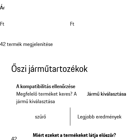
Ár
Ft
Ft
42 termék megjelenítése
Őszi járműtartozékok
A kompatibilitás ellenőrzése
Megfelelő terméket keres? A
Jármű kiválasztása
Jármű kiválasztása
jármű kiválasztása
szűrő
Legjobb eredmények
Miért ezeket a termékeket látja először?
42