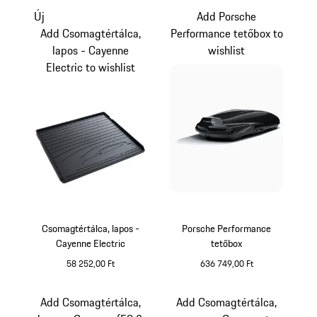
Új
Add Porsche
Add Csomagtértálca,
Performance tetőbox to
lapos - Cayenne
wishlist
Electric to wishlist
Csomagtértálca, lapos -
Porsche Performance
Cayenne Electric
tetőbox
58 252,00 Ft
636 749,00 Ft
fekete (csillogó)
Add Csomagtértálca,
Add Csomagtértálca,