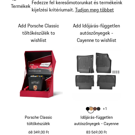
Fedezze fel keresőmotorunkat és termékeink
Termékek
kijelzési kritériumait.
Tudjon meg többet
Add Porsche Classic
Add Időjárás-független
töltőkészülék to
autószőnyegek -
wishlist
Cayenne to wishlist
Szín
+
1
Szín
Szín
Szín
fekete
Szín
luxor bézs
trüffelbarna
achát szürke
Porsche Classic
Időjárás-független
töltőkészülék
autószőnyegek - Cayenne
68 349,00 Ft
83 569,00 Ft