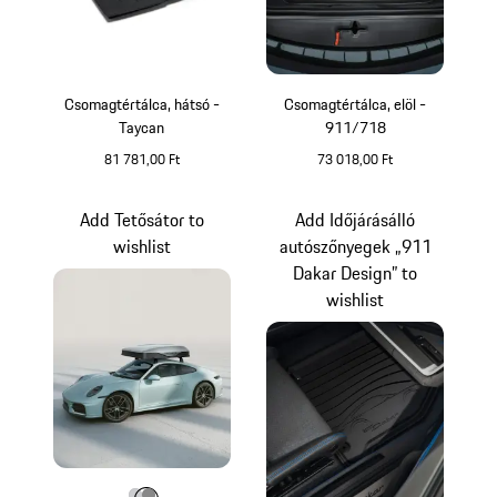
Csomagtértálca, hátsó -
Csomagtértálca, elöl -
Taycan
911/718
81 781,00 Ft
73 018,00 Ft
Add Tetősátor to
Add Időjárásálló
wishlist
autószőnyegek „911
Dakar Design” to
wishlist