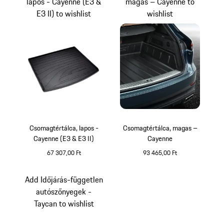
lapos - Cayenne (E3 &
magas – Cayenne to
E3 II) to wishlist
wishlist
Csomagtértálca, lapos -
Csomagtértálca, magas –
Cayenne (E3 & E3 II)
Cayenne
67 307,00 Ft
93 465,00 Ft
Add Időjárás-független
autószőnyegek -
Taycan to wishlist