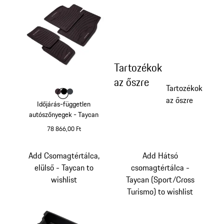
Tartozékok
az őszre
Tartozékok
Szín
Szín
Szín
Szín
földi szeder
fekete
palaszürke
az őszre
Időjárás-független
autószőnyegek - Taycan
78 866,00 Ft
földi szeder
Add Csomagtértálca,
Add Hátsó
elülső - Taycan to
csomagtértálca -
wishlist
Taycan (Sport/Cross
Turismo) to wishlist