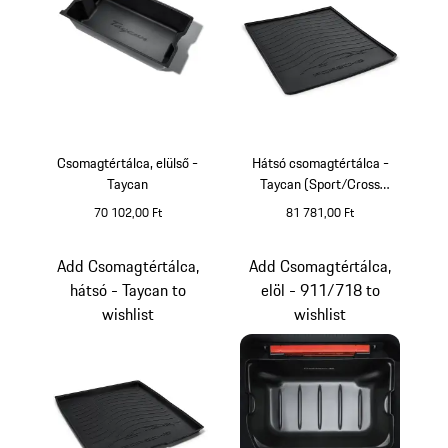
Csomagtértálca, elülső -
Hátsó csomagtértálca -
Taycan
Taycan (Sport/Cross
Turismo)
70 102,00 Ft
81 781,00 Ft
fekete
Add Csomagtértálca,
Add Csomagtértálca,
hátsó - Taycan to
elöl - 911/718 to
wishlist
wishlist