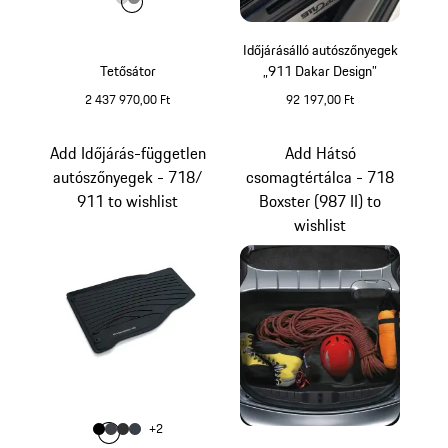
Szín
Szín
Szín
világosszürke
sötétszürke
Időjárásálló autószőnyegek
Tetősátor
„911 Dakar Design”
2 437 970,00 Ft
92 197,00 Ft
világosszürke
fekete
Add Időjárás-független
Add Hátsó
autószőnyegek - 718/
csomagtértálca - 718
911 to wishlist
Boxster (987 II) to
wishlist
Szín
+
2
Szín
Szín
Szín
fekete
Szín
palaszürke
achát szürke
grafitkék