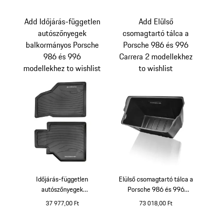
fekete
Add Időjárás-független
Add Elülső
autószőnyegek
csomagtartó tálca a
balkormányos Porsche
Porsche 986 és 996
986 és 996
Carrera 2 modellekhez
modellekhez to wishlist
to wishlist
Időjárás-független
Elülső csomagtartó tálca a
autószőnyegek
Porsche 986 és 996
balkormányos Porsche 986
Carrera 2 modellekhez
37 977,00 Ft
73 018,00 Ft
és 996 modellekhez
fekete