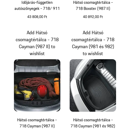
Időjárás-független
Hátsó csomagtértálca -
autószőnyegek - 718/ 911
718 Boxster (987 II)
43 808,00 Ft
40 892,00 Ft
fekete
Add Hátsó
Add Hátsó
csomagtértálca - 718
csomagtértálca - 718
Cayman (987 II) to
Cayman (981 és 982)
wishlist
to wishlist
Hátsó csomagtértálca -
Hátsó csomagtértálca -
718 Cayman (987 II)
718 Cayman (981 és 982)