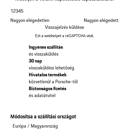
1
2
3
4
5
Nagyon elégedetlen
Nagyon elégedett
Visszajelzés küldése
Ezt a webhelyet a reCAPTCHA védi.
Ingyenes szállítás
és visszaküldés
30 nap
visszaküldési lehetőség
Hivatalos termékek
közvetlenül a Porsche-től
Biztonságos fizetés
és adatátvitel
Módosítsa a szállítási országot
Európa
/
Magyarország