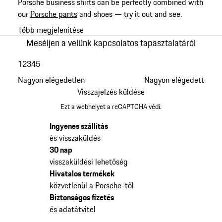
Porsche business shirts can be perfectly combined with
our
Porsche pants
and shoes — try it out and see.
Több megjelenítése
Meséljen a velünk kapcsolatos tapasztalatáról
1
2
3
4
5
Nagyon elégedetlen
Nagyon elégedett
Visszajelzés küldése
Ezt a webhelyet a reCAPTCHA védi.
Ingyenes szállítás
és visszaküldés
30 nap
visszaküldési lehetőség
Hivatalos termékek
közvetlenül a Porsche-től
Biztonságos fizetés
és adatátvitel