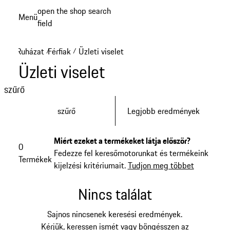
Ugrás
open the shop search
Menü
a
field
My sh
fő
tartalomra
Ruházat
Férfiak
Üzleti viselet
/
/
Üzleti viselet
szűrő
szűrő
Legjobb eredmények
Miért ezeket a termékeket látja először?
0
Fedezze fel keresőmotorunkat és termékeink
Termékek
kijelzési kritériumait.
Tudjon meg többet
Nincs találat
Sajnos nincsenek keresési eredmények.
Kérjük, keressen ismét vagy böngésszen az