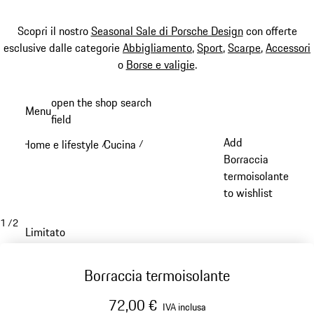
Scopri il nostro
Seasonal Sale di Porsche Design
con offerte
esclusive dalle categorie
Abbigliamento
,
Sport
,
Scarpe
,
Accessori
o
Borse e valigie
.
Passa
open the shop search
Menu
al
field
My sh
contenuto
Add
Home e lifestyle
Cucina
/
/
principale
Borraccia
termoisolante
to wishlist
1
/
2
Limitato
Borraccia termoisolante
72,00 €
IVA inclusa