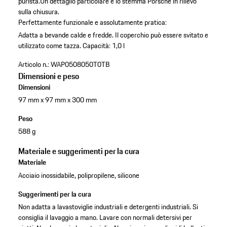
purista.Un dettaglio particolare è lo stemma Porsche in rilievo
sulla chiusura.
Perfettamente funzionale e assolutamente pratica:
Adatta a bevande calde e fredde.
Il coperchio può essere svitato e
utilizzato come tazza.
Capacità: 1,0 l
Articolo n.:
WAP0508050T0TB
Dimensioni e peso
Dimensioni
97 mm x 97 mm x 300 mm
Peso
588 g
Materiale e suggerimenti per la cura
Materiale
Acciaio inossidabile, polipropilene, silicone
Suggerimenti per la cura
Non adatta a lavastoviglie industriali e detergenti industriali. Si
consiglia il lavaggio a mano. Lavare con normali detersivi per