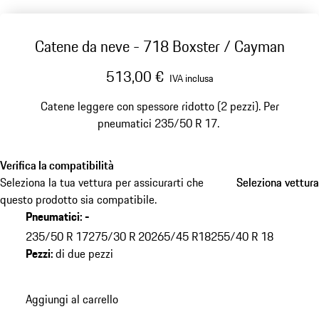
Catene da neve - 718 Boxster / Cayman
513,00 €
IVA inclusa
Catene leggere con spessore ridotto (2 pezzi). Per
pneumatici 235/50 R 17.
Verifica la compatibilità
Seleziona la tua vettura per assicurarti che
Seleziona vettura
Seleziona vettura
questo prodotto sia compatibile.
Pneumatici
:
-
235/50 R 17
275/30 R 20
265/45 R18
255/40 R 18
Pezzi
:
di due pezzi
Aggiungi al carrello