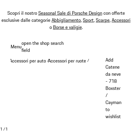
Scopri il nostro
Seasonal Sale di Porsche Design
con offerte
esclusive dalle categorie
Abbigliamento
,
Sport
,
Scarpe
,
Accessori
o
Borse e valigie
.
Passa
open the shop search
Menu
al
field
My sh
contenuto
Add
Accessori per auto
Accessori per ruote
/
/
principale
Catene
da neve
- 718
Boxster
/
Cayman
to
wishlist
1
/
1