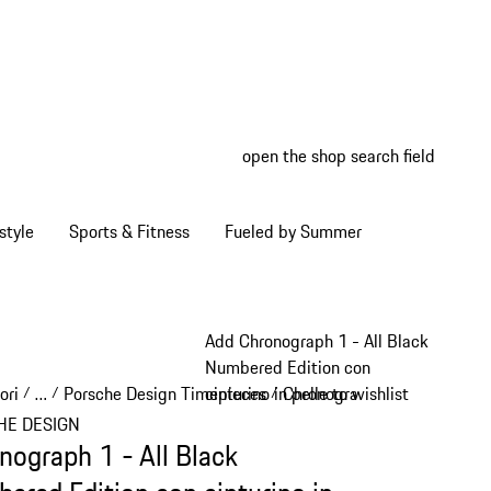
open the shop search field
My wish
My shop
style
Sports & Fitness
Fueled by Summer
Add Chronograph 1 - All Black
Numbered Edition con
ori
…
Porsche Design Timepieces
Chronograph 1
cinturino in pelle to wishlist
/
/
/
/
Reveal collapsed breadcrumb items
HE DESIGN
nograph 1 - All Black