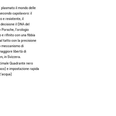
 plasmato il mondo delle
 secondo capolavoro: il
 e resistente, il
decisione il DNA del
e Porsche, l'orologio
e rifinito con una fibbia
al tatto con la precisione
ico meccanismo di
maggiore libertà di
n, in Svizzera.
ttimale
Quadrante nero
desco) e impostazione rapida
tt'acqua)