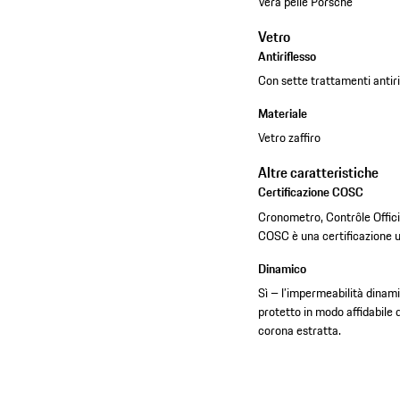
Vera pelle Porsche
Vetro
Antiriflesso
Con sette trattamenti antiri
Materiale
Vetro zaffiro
Altre caratteristiche
Certificazione COSC
Cronometro, Contrôle Offic
COSC è una certificazione uf
Dinamico
Sì – l’impermeabilità dinam
protetto in modo affidabile 
corona estratta.