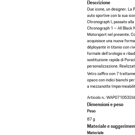
Descrizione
Due icone, un designer. La 
auto sportive con la sua icon
Chronograph I, passato alla 
Chronograph 1 – All Black 
Motorsport nel presente. Con 
acquisisce una nuova forma d
déployante in titanio con ri
formale dell'orologio e ribad
sostituzione rapida di Porsc
personalizzazione. Realizzat
Vetro zaffiro con 7 trattamen
opaco con indici bianchi per
a mezzanotte
Impermeabilit
Articolo n.:
WAP07105326
Dimensioni e peso
Peso
87 g
Materiale e suggeriment
Materiale