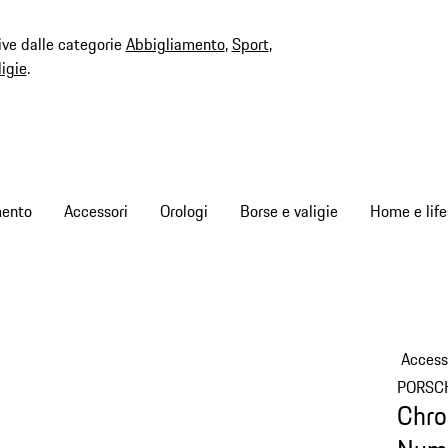
ive dalle categorie
Abbigliamento
,
Sport
,
ligie
.
mento
Accessori
Orologi
Borse e valigie
Home e life
Access
PORSC
Chro