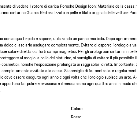
consente di vedere il rotore di carica Porsche Design Icon; Materiale della cassa: 
urino: cinturino Guards Red realizzato in pelle e filato originali delle vetture Po
gio con acqua tiepida e sapone, utilizzando un panno morbido. Dopo ogni immers
ua dolce e lasciarlo asciugare completamente. Evitare di esporre l'orologio a va
uce solare diretta o a forti campi magnetici. Per gli orologi con cinturini in pelle
proteggere al meglio la pelle del cinturino, si consiglia di evitare il più possibile
 cosmetici, nonché l'esposizione prolungata ai raggi solari diretti. Importante: pr
a completamente avvitata alla cassa. Si consiglia di far controllare regolarmen
llo deve essere eseguito ogni anno e ogni volta che l'orologio subisce un urto. 
bbe opportuno far pulire e revisionare il meccanismo ogni quattro anni in modo che
.
Colore
Rosso