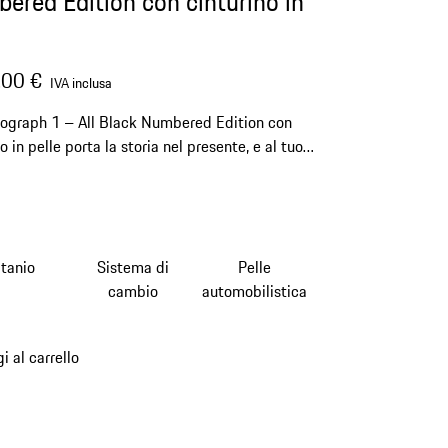
ered Edition con cinturino in
,00 €
IVA inclusa
nograph 1 – All Black Numbered Edition con
o in pelle porta la storia nel presente, e al tuo
itanio
Sistema di
Pelle
cambio
automobilistica
i al carrello