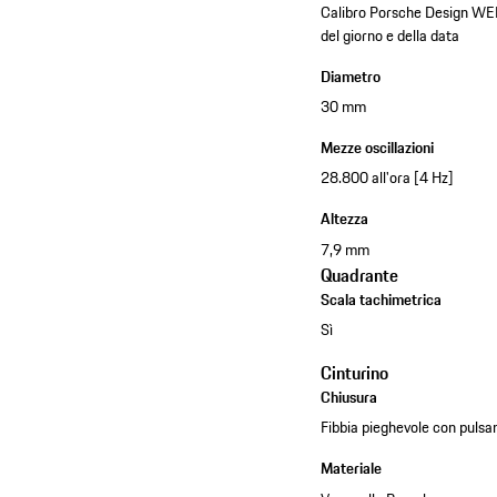
Calibro Porsche Design WER
del giorno e della data
Diametro
30 mm
Mezze oscillazioni
28.800 all'ora [4 Hz]
Altezza
7,9 mm
Quadrante
Scala tachimetrica
Sì
Cinturino
Chiusura
Fibbia pieghevole con pulsa
Materiale