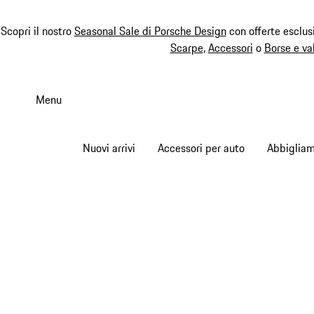
Scopri il nostro
Seasonal Sale di Porsche Design
con offerte esclus
Scarpe
,
Accessori
o
Borse e va
Passa
al
Menu
contenuto
principale
Nuovi arrivi
Accessori per auto
Abbiglia