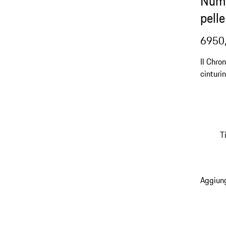
Numb
pelle
6950
Il Chro
cinturin
polso.
T
Aggiung