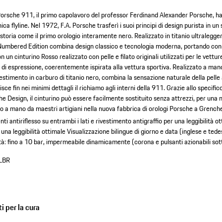
Porsche 911, il primo capolavoro del professor Ferdinand Alexander Porsche, ha
ica flyline. Nel 1972, F.A. Porsche trasferì i suoi principi di design purista in un
storia come il primo orologio interamente nero. Realizzato in titanio ultraleggero
Numbered Edition combina design classico e tecnologia moderna, portando con 
un cinturino Rosso realizzato con pelle e filato originali utilizzati per le vettur
i espressione, coerentemente ispirata alla vettura sportiva. Realizzato a mano 
vestimento in carburo di titanio nero, combina la sensazione naturale della pelle 
isce fin nei minimi dettagli il richiamo agli interni della 911. Grazie allo specif
he Design, il cinturino può essere facilmente sostituito senza attrezzi, per una 
o a mano da maestri artigiani nella nuova fabbrica di orologi Porsche a Grenche
ti antiriflesso su entrambi i lati e rivestimento antigraffio per una leggibilità o
 una leggibilità ottimale
Visualizzazione bilingue di giorno e data (inglese e te
à: fino a 10 bar, impermeabile dinamicamente (corona e pulsanti azionabili so
LBR
i per la cura