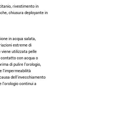
titanio, rivestimento in
rsche, chiusura deployante in
ione in acqua salata,
riazioni estreme di
 viene utilizzata pelle
 il contatto con acqua o
ima di pulire l'orologio,
te l'impermeabilità
A causa dell'invecchiamento
 l'orologio continui a