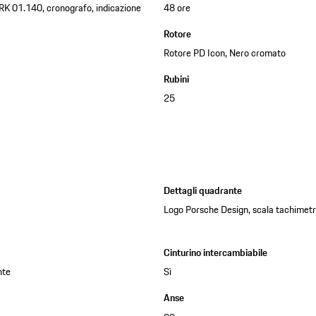
K 01.140, cronografo, indicazione
48 ore
Rotore
Rotore PD Icon, Nero cromato
Rubini
25
Dettagli quadrante
Logo Porsche Design, scala tachimet
Cinturino intercambiabile
nte
Sì
Anse