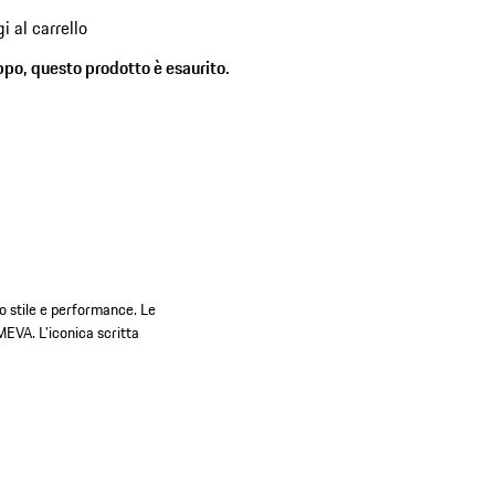
i al carrello
)
ppo, questo prodotto è esaurito.
no stile e performance. Le
MEVA. L'iconica scritta