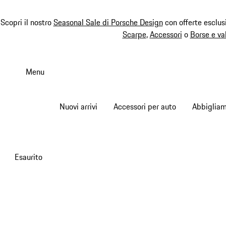
Scopri il nostro
Seasonal Sale di Porsche Design
con offerte esclus
Scarpe
,
Accessori
o
Borse e va
Passa
al
Menu
contenuto
principale
Nuovi arrivi
Accessori per auto
Abbiglia
Esaurito