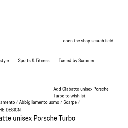
open the shop search field
My wish
My shop
style
Sports & Fitness
Fueled by Summer
Add Ciabatte unisex Porsche
Turbo to wishlist
iamento
Abbigliamento uomo
Scarpe
/
/
/
HE DESIGN
atte unisex Porsche Turbo