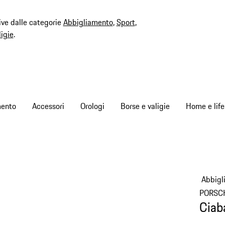
ive dalle categorie
Abbigliamento
,
Sport
,
ligie
.
mento
Accessori
Orologi
Borse e valigie
Home e life
Abbigl
PORSC
Ciab