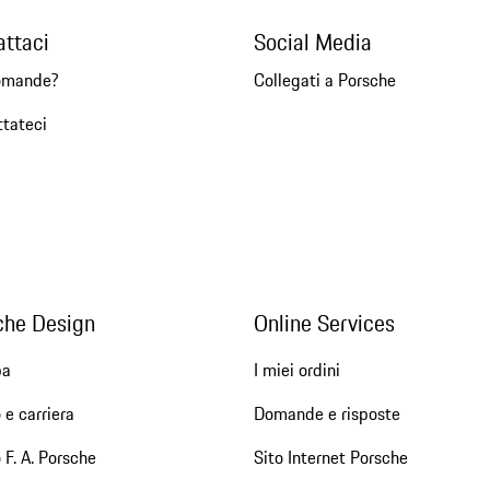
attaci
Social Media
omande?
Collegati a Porsche
ttateci
che Design
Online Services
pa
I miei ordini
 e carriera
Domande e risposte
 F. A. Porsche
Sito Internet Porsche