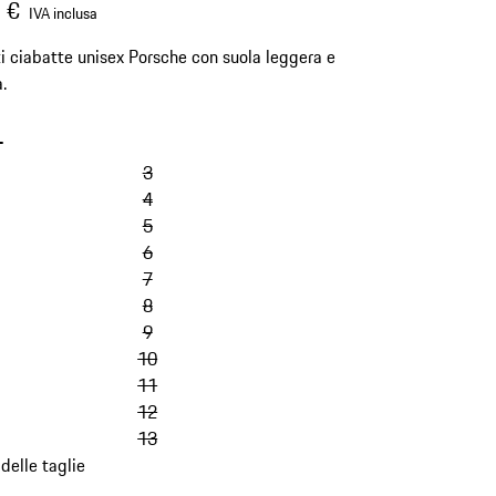
 €
IVA inclusa
i ciabatte unisex Porsche con suola leggera e
.
-
salta
le
3
varianti
4
(Taglia)
5
6
7
8
9
10
11
12
13
 delle taglie