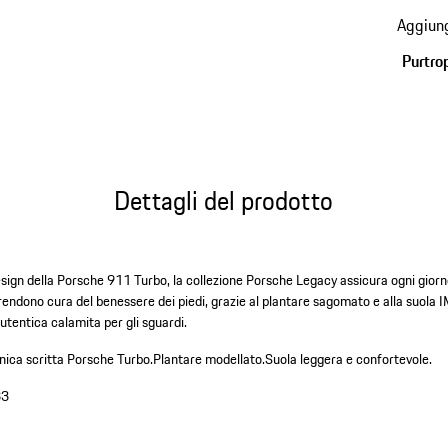
alle
Aggiung
varianti
(Taglia
Purtro
Dettagli del prodotto
design della Porsche 911 Turbo, la collezione Porsche Legacy assicura ogni gior
endono cura del benessere dei piedi, grazie al plantare sagomato e alla suola I
utentica calamita per gli sguardi.
nica scritta Porsche Turbo.
Plantare modellato.
Suola leggera e confortevole.
33