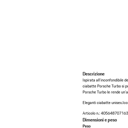
Descrizione
Ispirata all'inconfondibile 
ciabatte Porsche Turbo si pr
Porsche Turbo le rende un'a
Eleganti ciabatte unisex.
Ico
Articolo n.:
40564870716
Dimensioni e peso
Peso