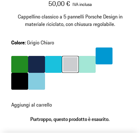
50,00 €
IVA inclusa
Cappellino classico a 5 pannelli Porsche Design in
materiale riciclato, con chiusura regolabile.
Colore
:
Grigio Chiaro
salta
le
Colore
Blu Miami
varianti
(Colore)
Colore
Verde
Colore
Blu Scuro
Colore
Turchese
Colore
Grigio Chiaro
Colore
Verde Menta
Colore
Nero
Colore
Azzurro
torna
Aggiungi al carrello
alle
varianti
Purtroppo, questo prodotto è esaurito.
(Colore)