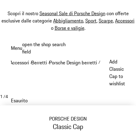
Scopri il nostro
Seasonal Sale di Porsche Design
con offerte
esclusive dalle categorie
Abbigliamento
,
Sport
,
Scarpe
,
Accessori
o
Borse e valigie
.
Passa
open the shop search
Menu
al
field
My sh
contenuto
Add
Accessori
Berretti
Porsche Design berretti
/
/
/
principale
Classic
Cap to
wishlist
1
/
4
Esaurito
PORSCHE DESIGN
Classic Cap