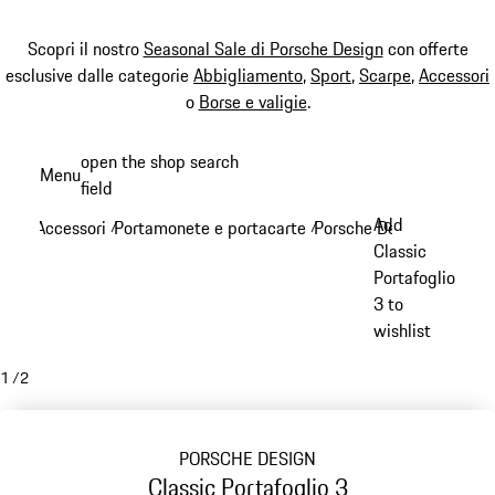
Scopri il nostro
Seasonal Sale di Porsche Design
con offerte
esclusive dalle categorie
Abbigliamento
,
Sport
,
Scarpe
,
Accessori
o
Borse e valigie
.
Passa
open the shop search
Menu
al
field
My sh
contenuto
Add
Accessori
Portamonete e portacarte
Porsche Design portamo
/
/
principale
Classic
Portafoglio
3 to
wishlist
1
/
2
PORSCHE DESIGN
Classic Portafoglio 3