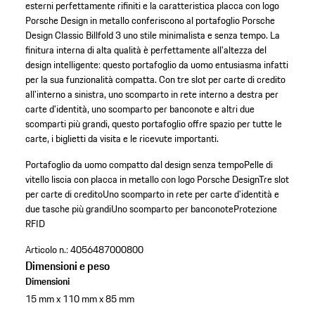
esterni perfettamente rifiniti e la caratteristica placca con logo
Porsche Design in metallo conferiscono al portafoglio Porsche
Design Classic Billfold 3 uno stile minimalista e senza tempo. La
finitura interna di alta qualità è perfettamente all'altezza del
design intelligente: questo portafoglio da uomo entusiasma infatti
per la sua funzionalità compatta. Con tre slot per carte di credito
all'interno a sinistra, uno scomparto in rete interno a destra per
carte d'identità, uno scomparto per banconote e altri due
scomparti più grandi, questo portafoglio offre spazio per tutte le
carte, i biglietti da visita e le ricevute importanti.
Portafoglio da uomo compatto dal design senza tempo
Pelle di
vitello liscia con placca in metallo con logo Porsche Design
Tre slot
per carte di credito
Uno scomparto in rete per carte d'identità e
due tasche più grandi
Uno scomparto per banconote
Protezione
RFID
Articolo n.:
4056487000800
Dimensioni e peso
Dimensioni
15 mm x 110 mm x 85 mm